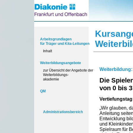
Kursang
Arbeitsgrundlagen
Weiterbi
für Träger und Kita-Leitungen
Inhalt
Weiterbildungsangebote
Weiterbildung:
zur Übersicht der Angebote der
Weiterbildungs-
Die Spiele
akademie
von 0 bis 
QM
Vertiefungstag
„Wir glauben, d
Administrationsbereich
Anleitung seite
Entwicklung bil
und Kleinkinder
Spielraum für 