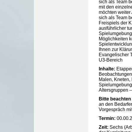
sich als Team b
mit den einzeln
möchten weiter
sich als Team b
Freispiels der 
ausführlicher tu
Spielumgebung i
Möglichkeiten 
Spielentwicklun
Ihnen zur Kläru
Evangelischer T
U3-Bereich
Inhalte:
Etappen
Beobachtungen 
Malen, Kneten, 
Spielumgebung G
Altersgruppen –
Bitte beachten 
an den Bedarfe
Vorgespräch mit
Termin:
00.00.
Zeit:
Sechs (Arb