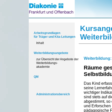
Kursang
Arbeitsgrundlagen
Weiterbi
für Träger und Kita-Leitungen
Inhalt
Weiterbildungsangebote
Weiterbildung:
zur Übersicht der Angebote der
Weiterbildungs-
Räume ges
akademie
Selbstbild
QM
Das Kind erfasst
seine Lernerfah
wichtiger Indik
Administrationsbereich
sind stets auf d
abgestimmt, so 
und Erforschen 
pädagogische Fa