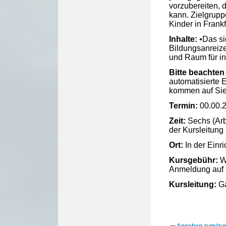
vorzubereiten, 
kann. Zielgrupp
Kinder in Frank
Inhalte:
•Das si
Bildungsanreize
und Raum für in
Bitte beachten 
automatisierte E
kommen auf Sie 
Termin:
00.00.
Zeit:
Sechs (Arb
der Kursleitung
Ort:
In der Einr
Kursgebühr:
We
Anmeldung auf 
Kursleitung:
Ga
Angaben zum/zur