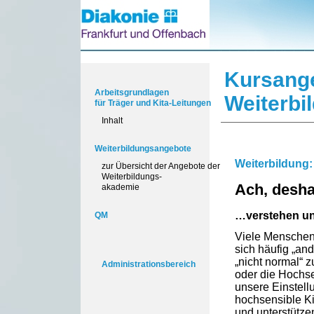
Kursang
Arbeitsgrundlagen
Weiterbi
für Träger und Kita-Leitungen
Inhalt
Weiterbildungsangebote
Weiterbildung:
zur Übersicht der Angebote der
Weiterbildungs-
Ach, desha
akademie
…verstehen un
QM
Viele Menschen 
sich häufig „an
„nicht normal“ 
Administrationsbereich
oder die Hochse
unsere Einstell
hochsensible K
und unterstütze