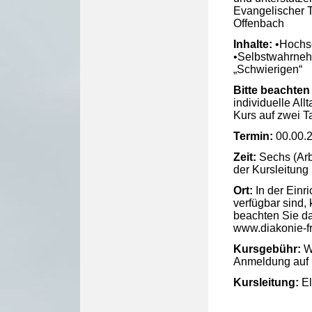
Evangelischer T
Offenbach
Inhalte:
•Hochse
•Selbstwahrneh
„Schwierigen“
Bitte beachten 
individuelle All
Kurs auf zwei T
Termin:
00.00.
Zeit:
Sechs (Arb
der Kursleitung
Ort:
In der Einr
verfügbar sind,
beachten Sie d
www.diakonie-fr
Kursgebühr:
We
Anmeldung auf 
Kursleitung:
El