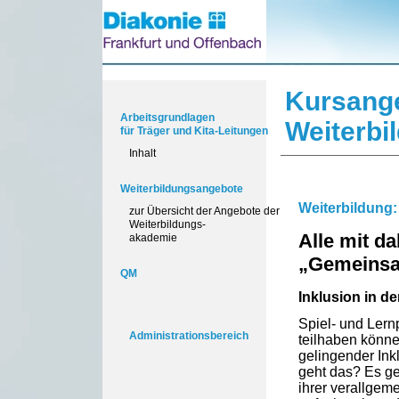
Kursang
Arbeitsgrundlagen
Weiterbi
für Träger und Kita-Leitungen
Inhalt
Weiterbildungsangebote
Weiterbildung:
zur Übersicht der Angebote der
Weiterbildungs-
Alle mit d
akademie
„Gemeinsa
QM
Inklusion in d
Spiel- und Lern
Administrationsbereich
teilhaben könne
gelingender Ink
geht das? Es ge
ihrer verallgem