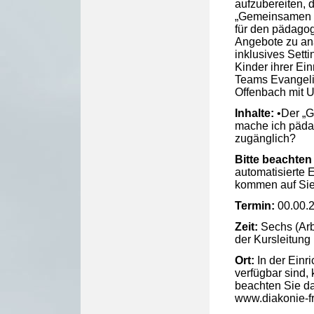
aufzubereiten, 
„Gemeinsamen G
für den pädagog
Angebote zu anal
inklusives Setti
Kinder ihrer Ein
Teams Evangelis
Offenbach mit U
Inhalte:
•Der „G
mache ich pädag
zugänglich?
Bitte beachten 
automatisierte E
kommen auf Sie 
Termin:
00.00.
Zeit:
Sechs (Arb
der Kursleitung
Ort:
In der Einr
verfügbar sind,
beachten Sie d
www.diakonie-fr