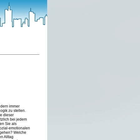
indern immer
gik zu stellen.
ne dieser
tzlich bei jedem
en Sie als
ozial-emotionalen
 umgehen? Welche
n Alltag