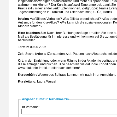
insgesamt als weniger herausfordernd und mehr als spannende Entd
wahrnehmen können? Der Kurs ist auf zwei Tage angelegt, damit Sie
Praxis aktiv miteinander verknüpfen können. Zielgruppe: Teams Evan
Tageseinrichtungen in Frankfurt und Offenbach mit (U3, Ü3, Horte)
Inhalte:
•Auffälliges Verhalten? Was fällt da eigentlich auf? •Was bed
Autismus für den Kita-Alltag? •Wie kann ich die sozial-emotionalen 
Kindern stärken?
Bitte beachten Sie:
Nach Ihrer Buchungsanfrage erhalten Sie eine au
Mail als Bestätigung für Ihr Interesse und wir kommen auf Sie zu, um 
herzustellen.
Termin:
00.00.2026
Zeit:
Sechs (Arbeits-)Zeitstunden zzgl. Pausen nach Absprache mit de
Ort:
In der Einrichtung oder, wenn Räume in der Akademie verfügbar 
diese anfragen und buchen. Bitte beachten Sie dafür die Konditione
www.diakonie-frankfurt-offenbach.de/intern/
Kursgebühr:
Wegen des Beitrags kommen wir nach Ihrer Anmeldung a
Kursleitung:
Laura Wurzel
Angaben zum/zur Teilnehmer:in
Ihr Vorname: