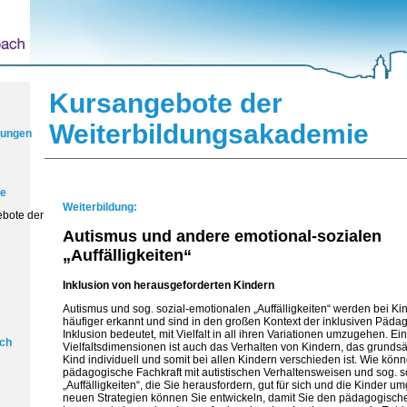
Kursangebote der
Weiterbildungsakademie
itungen
te
Weiterbildung:
ebote der
Autismus und andere emotional-sozialen
„Auffälligkeiten“
Inklusion von herausgeforderten Kindern
Autismus und sog. sozial-emotionalen „Auffälligkeiten“ werden bei K
häufiger erkannt und sind in den großen Kontext der inklusiven Pädago
Inklusion bedeutet, mit Vielfalt in all ihren Variationen umzugehen. Ei
ich
Vielfaltsdimensionen ist auch das Verhalten von Kindern, das grundsä
Kind individuell und somit bei allen Kindern verschieden ist. Wie könn
pädagogische Fachkraft mit autistischen Verhaltensweisen und sog. s
„Auffälligkeiten“, die Sie herausfordern, gut für sich und die Kinder
neuen Strategien können Sie entwickeln, damit Sie den pädagogische